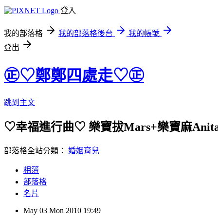
登入
我的部落格
我的部落格後台
我的帳號
登出
㊣♡鄭鄭四處走♡㊣
跳到主文
♡幸福進行曲♡ 樂寶拔Mars+樂寶麻Anit
部落格全站分類：
婚姻育兒
相簿
部落格
名片
May
03
Mon
2010
19:49