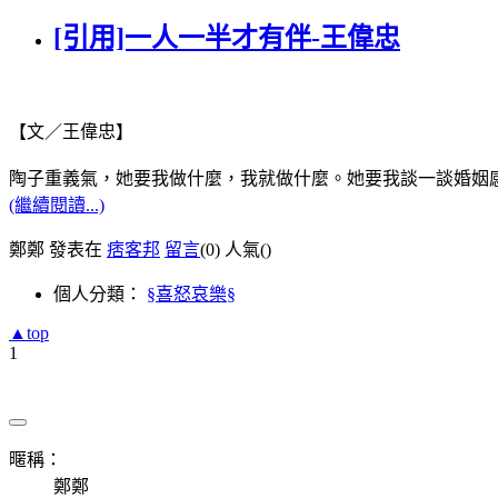
[引用]一人一半才有伴-王偉忠
【文／王偉忠】
陶子重義氣，她要我做什麼，我就做什麼。她要我談一談婚姻
(繼續閱讀...)
鄭鄭 發表在
痞客邦
留言
(0)
人氣(
)
個人分類：
§喜怒哀樂§
▲top
1
暱稱：
鄭鄭