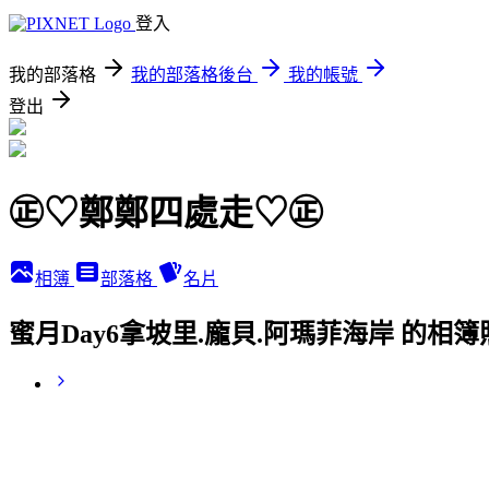
登入
我的部落格
我的部落格後台
我的帳號
登出
㊣♡鄭鄭四處走♡㊣
相簿
部落格
名片
蜜月Day6拿坡里.龐貝.阿瑪菲海岸 的相簿