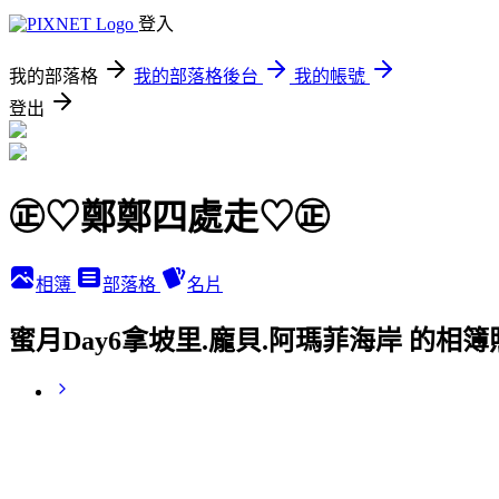
登入
我的部落格
我的部落格後台
我的帳號
登出
㊣♡鄭鄭四處走♡㊣
相簿
部落格
名片
蜜月Day6拿坡里.龐貝.阿瑪菲海岸 的相簿