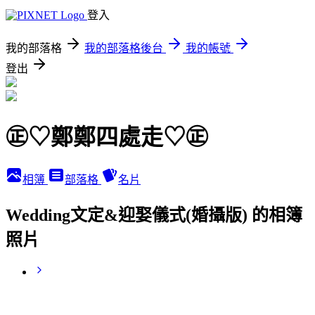
登入
我的部落格
我的部落格後台
我的帳號
登出
㊣♡鄭鄭四處走♡㊣
相簿
部落格
名片
Wedding文定&迎娶儀式(婚攝版) 的相簿
照片