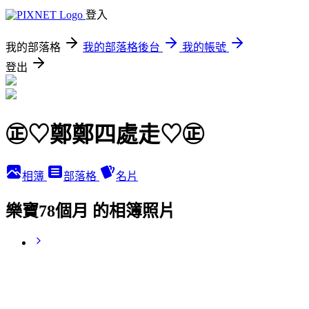
登入
我的部落格
我的部落格後台
我的帳號
登出
㊣♡鄭鄭四處走♡㊣
相簿
部落格
名片
樂寶78個月 的相簿照片